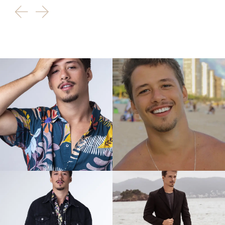
Caminhão
Carros de Corrida
Escavadeira
Jet-Ski
Moto alta cilindrada
Triciclo
Caminhonete
Cavalo
Lancha
Barco
Carreta/Bitrem
Charrete
Micro-onibus
ESPORTE:
Badmington
Bike Speed
Bodyboard
Caça Esportiva