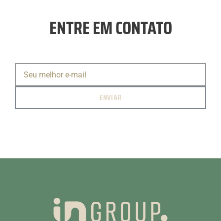
Dublador(a)
ENTRE EM CONTATO
Dublê
Modelo de Corpo
Modelo de Rosto
Poeta
Apresentador(a) Reality Show
ENVIAR
Apresentador(a) Telejornal
IDIOMAS:
Espanhol
Alemão
Inglês
Português
Currículo