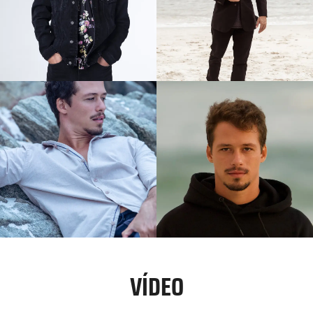
Calistenia
Canoagem
Kart
Luta Livre
Maratona
Mergulho Apneia
Mergulho Cilindro
Mergulho Snorkel
Motocross
Motovelocidade
Muay Thai
Musculação
Natação (Nado Borboleta)
Natação (Nado Costas)
Natação (Nado Livre)
VÍDEO
Polo Aquático
Rafting