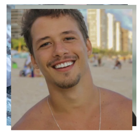
Monociclo
Cama Elástica
DANÇA:
Electro
Funk Carioca
Expressão Corporal
Funk Music
Hip Hop
Street Dance
Dança de Rua
Dance (Pop)
DIRIGE||PILOTA:
Bicicleta
Carro
Drone
Moto (Freestyle)
Ônibus
Trator