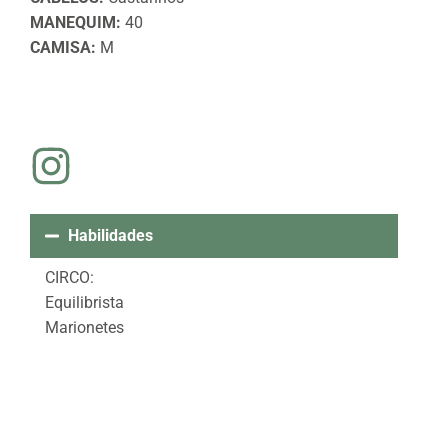
MANEQUIM:
40
CAMISA:
M
Habilidades
CIRCO:
Equilibrista
Marionetes
Perna de Pau
Adestrador
Bambolê
Corda Bamba