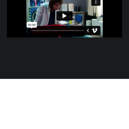
Frisbee
Full Contact
Futebol
Hipismo
Hokey de Campo (Grama)
Hokey no Gelo
Hokey Patins
Ciclismo
Corrida
MUSICA:
Bateria
Flauta Reta (transversal)
Vocalista de Banda
OUTRAS HABILIDADES:
Apresentador(a) de TV
Arte Grafite
Desenhista