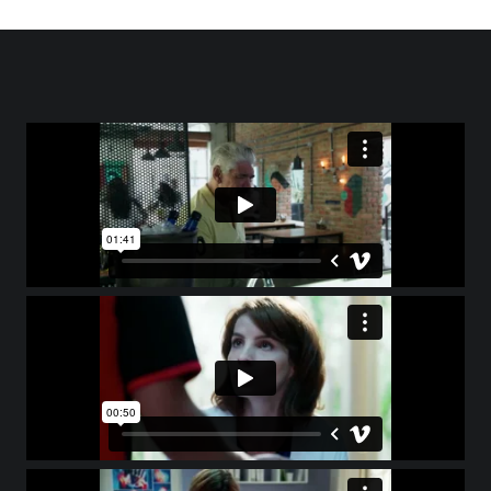
remoRugby
Salto (olímpico)
Salto em Distância
Ski Aquático
Ski na Neve
Tiro (esportivo/carabina)
Tiro (revólver/pistola)
TriathlonWindsurf
Vôlei de praia
VoleibolWakeboard
Wakeboard
Slackline
Cavalo
Crossfit
Dardo
Equitação
Jet Ski
Jiu-Jitsu