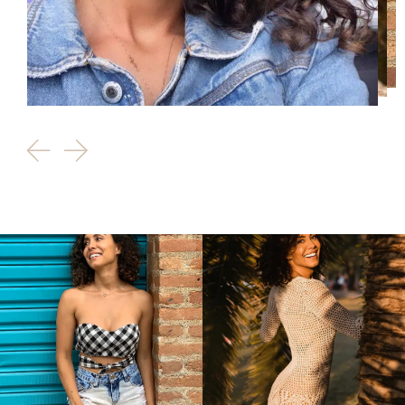
Direção: Beto Ribeiro.
Produção: Medialand.
Personagem: Leonor.
Teatro
Opera do Malandro
Direção: Guilherme Santanna
Personagem: Margot.