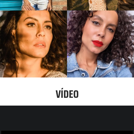
Cinema
2017 – “Devotos”.
Direção Nara Marques.
VÍDEO
Personagem: Marta.
2017 – “As lágrimas Amargas de Peta Von
Kant”