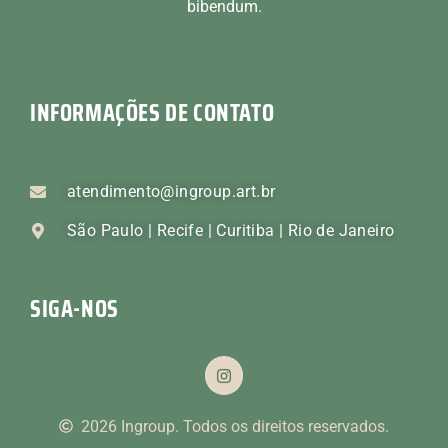
bibendum.
2019 – Avon, campanha “é hoje”.
TV e Internet.
INFORMAÇÕES DE CONTATO
Direção: Cabelo.
atendimento@ingroup.art.br
Personagem: Dança.
São Paulo | Recife | Curitiba | Rio de Janeiro
SIGA-NOS
2018 – Seakalm
Direção: Antônia
2026 Ingroup. Todos os direitos reservados.