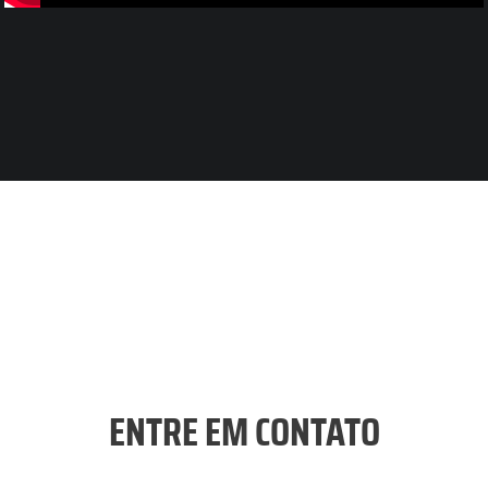
2016 – “Não se aceitam devoluções”.
Direção: André Morais.
Total Entertainment.
Personagem: Baiana.
2012 – “Quando você não está”. Direção: Vitor
Hugo Simões
Produtora: Atrás da Moita Filmes.
ENTRE EM CONTATO
Personagem: Ana