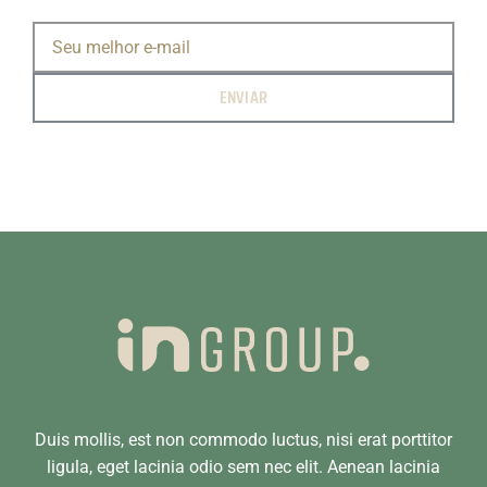
Publicidade
ENVIAR
2020 – Chevrolet. Campanha novo
Chevrolet Tracker.
Direção: Caito Ortiz
Produção: Prodigo Filmes.
Personagem: Principal.
Duis mollis, est non commodo luctus, nisi erat porttitor
ligula, eget lacinia odio sem nec elit. Aenean lacinia