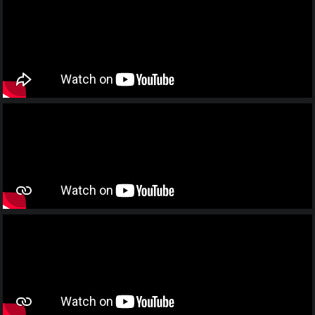
Adaptação: Liah Khey.
Direção: André Garolli.
Personagem: Petra.
2017 – “Gritos e Sussurros” de Ingmar
Bergman. Direção: André Garolli.
Personagem: Ana.