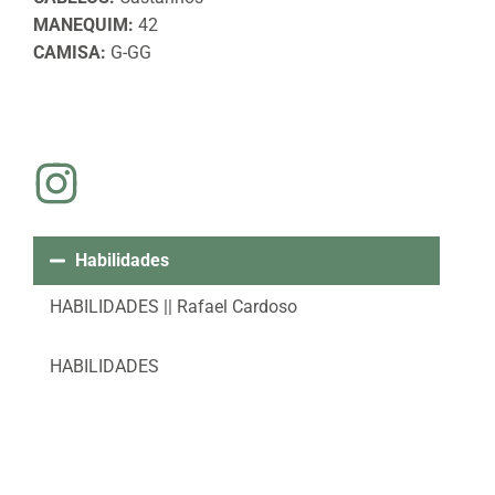
MANEQUIM:
42
CAMISA:
G-GG
Habilidades
HABILIDADES || Rafael Cardoso
HABILIDADES
Apresentador
Dublê de ação
Mestre de Cerimônias
Locutor