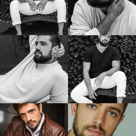
ARTES MARCIAIS
Boxe
Esgrima
Jiu Jitsu
Judô
MMA
Yoga
VEÍCULOS
Barco
Caminhão
Carro
Bicicleta
Jet Ski
Motocicleta
Motocross
Carreta