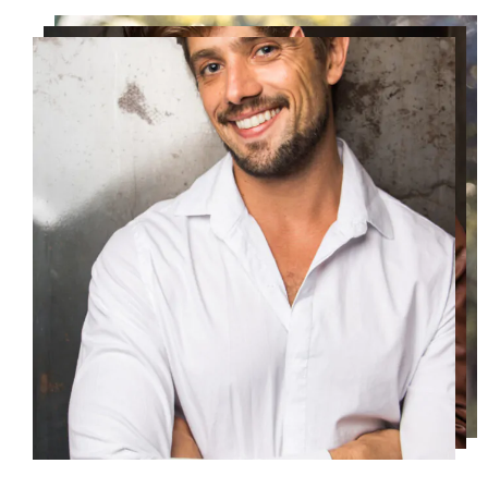
Teatro Musical
Dublador
HABILIDADES DE CIRCO
Acrobacia
Cama Elástica
Palhaço
Mímico
ESPORTES QUE PRATICA
Basquete
Bicicleta
Capoeira
Corrida
Futebol
Golfe
Hipismo
Hockey