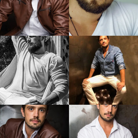
Kart
Quadriciclo
Triciclo
Ônibus
Cavalo
Currículo