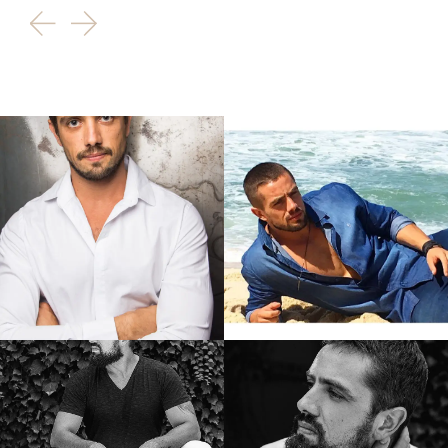
Mergulho
Musculação
Natação
Paraquedismo
Patinação
Rafting
Rapel
Remo
Skate
Surf
Tênis
Vôlei
Escalada
Snowboard
Futevôlei
SUP
Canoagem